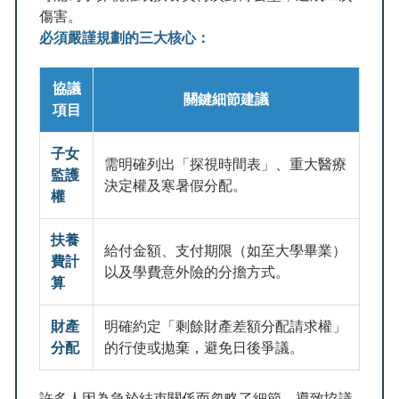
傷害。
必須嚴謹規劃的三大核心：
協議
關鍵細節建議
項目
子女
需明確列出「探視時間表」、重大醫療
監護
決定權及寒暑假分配。
權
扶養
給付金額、支付期限（如至大學畢業）
費計
以及學費意外險的分擔方式。
算
財產
明確約定「剩餘財產差額分配請求權」
分配
的行使或拋棄，避免日後爭議。
許多人因為急於結束關係而忽略了細節，導致協議