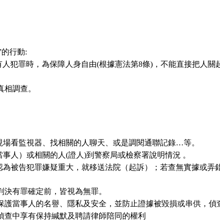
的行動:
有人犯罪時，為保障人身自由(根據憲法第8條)，不能直接把人
真相調查。
現場看監視器、找相關的人聊天、或是調閱通聯記錄…等。
事人）或相關的人(證人)到警察局或檢察署說明情況 。
認為被告犯罪嫌疑重大，就移送法院（起訴）；若查無實據或弄
判決有罪確定前，皆視為無罪。
保護當事人的名譽、隱私及安全，並防止證據被毀損或串供，偵
偵查中享有保持緘默及聘請律師陪同的權利