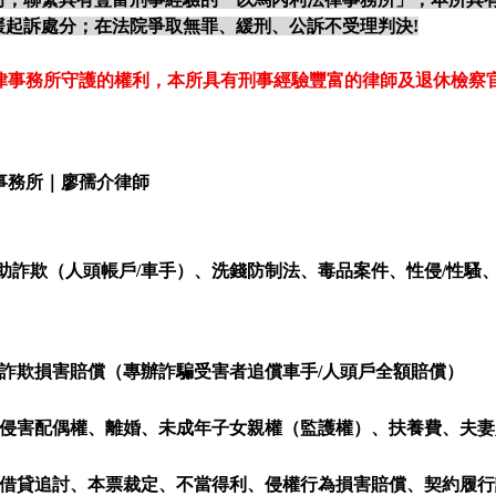
緩起訴處分；在法院爭取無罪、緩刑、公訴不受理判決!
律事務所守護的權利，本所具有刑事經驗豐富的律師及退休檢察
事務所｜廖孺介律師
幫助詐欺（人頭帳戶/車手）、洗錢防制法、毒品案件、性侵/性騷
 詐欺損害賠償（專辦詐騙受害者追償車手/人頭戶全額賠償）
 侵害配偶權、離婚、未成年子女親權（監護權）、扶養費、夫
 借貸追討、本票裁定、不當得利、侵權行為損害賠償、契約履行