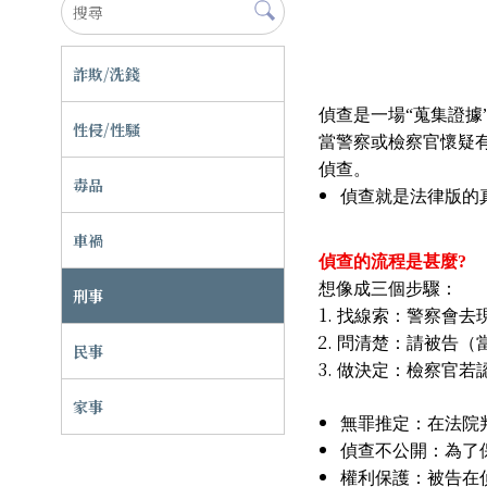
詐欺/洗錢
偵查是一場“蒐集證據”
性侵/性騷
當警察或檢察官懷疑
偵查。
毒品
偵查就是法律版的
車禍
偵查的流程是甚麼?
想像成三個步驟：
刑事
找線索：警察會去
問清楚：請被告（當
民事
做決定：檢察官若
家事
無罪推定：在法院
偵查不公開：為了
權利保護：被告在