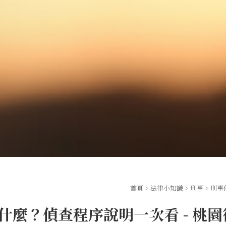
首頁
>
法律小知識
>
刑事
> 刑
什麼？偵查程序說明一次看 - 桃