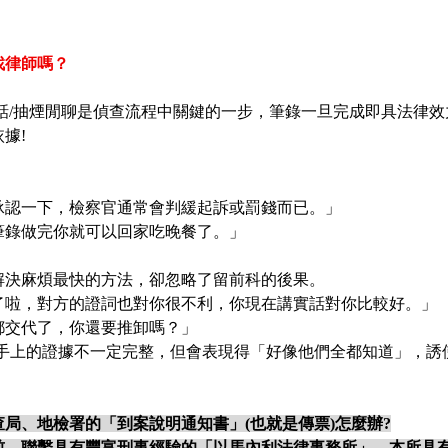
找律師嗎？
話/抽煙閒聊是偵查流程中關鍵的一步，
筆錄一旦完成即具法律效
據!
承認一下，檢察官通常會判緩起訴或罰錢而已。」
筆錄做完你就可以回家吃晚餐了。」
解決麻煩最快的方法，卻忽略了留前科的後果。
了啦，對方的證詞也對你很不利，你現在講實話對你比較好。」
都交代了，你還要推卸嗎？」
察手上的證據不一定完整，但會表現得「好像他們全都知道」，誘
局、地檢署的「到案說明通知書」(也就是傳票)怎麼辦?
前，聯繫具有豐富刑事經驗的「以馬內利法律事務所」，本所具