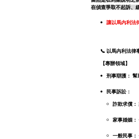
在偵查爭取不起訴、
讓以馬內利法
📞
以馬內利法律
【專辦領域】
刑事辯護： 
民事訴訟：
詐欺求償：
家事婚姻：
一般民事：