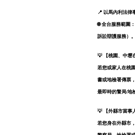
📍
以馬內利法律事
🌐
全台服務範圍：
訴訟辯護服務）
💡
【桃園、中壢
若您或家人在桃
書或地檢署傳票，
最即時的警局/地
💡
【外縣市當事
若您身在外縣市，