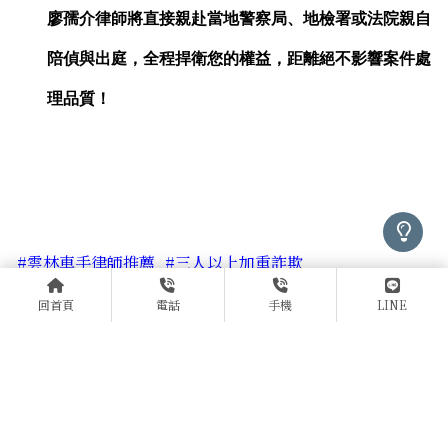
廖孺介律師將直接親赴當地警察局、地檢署或法院親自
陪偵與出庭，全程捍衛您的權益，距離絕不影響案件處
理品質！
#雲林車手律師推薦
#三人以上加重詐欺
#組織犯罪防制條例
#車手司機
#接送收水
回首頁
電話
手機
LINE
#免除牢獄之災
#雲林詐欺律師推薦
#雲林洗錢律師推薦
#車手收水
#人頭帳戶
#網路銀行人頭帳戶
#約定帳戶詐欺
#愛情詐騙
#家庭代工人頭帳戶
#感情詐騙人頭帳戶
#洗錢防制法
#台中人頭帳戶律師
#中壢人頭帳戶律師
#桃園人頭帳戶律師
#台中洗錢律師推薦
#中壢洗錢律師推薦