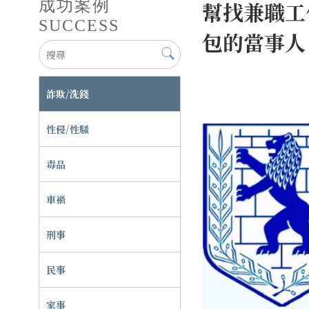
成功案例
幫找兼職工
SUCCESS
包的當事人
詐欺/洗錢
性侵/性騷
毒品
車禍
刑事
民事
家事