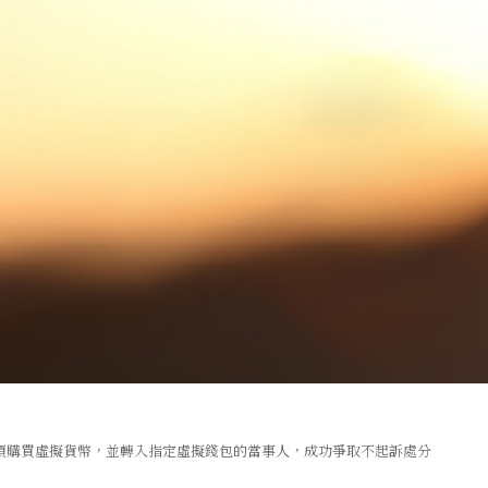
款項購買虛擬貨幣，並轉入指定虛擬錢包的當事人，成功爭取不起訴處分